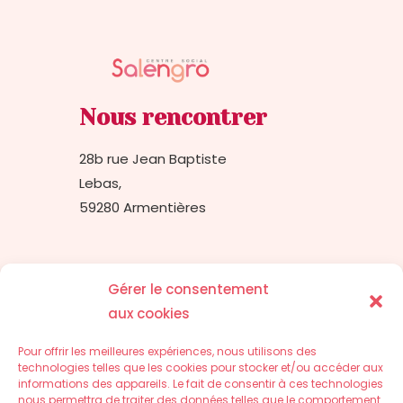
v
u
e
s
É
Nous rencontrer
v
28b rue Jean Baptiste
è
Lebas,
n
59280 Armentières
e
m
e
Nous contacter
n
Gérer le consentement
t
aux cookies
03.74.49.17.05
s
Pour offrir les meilleures expériences, nous utilisons des
technologies telles que les cookies pour stocker et/ou accéder aux
informations des appareils. Le fait de consentir à ces technologies
nous permettra de traiter des données telles que le comportement